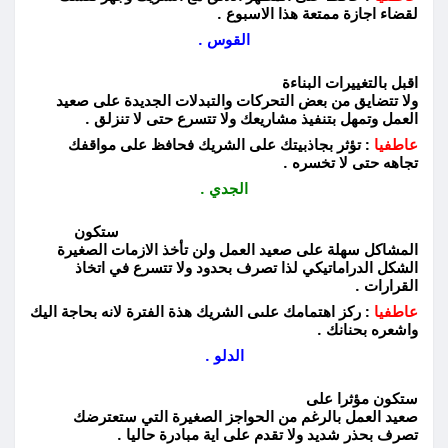
لقضاء اجازة ممتعة هذا الاسبوع .
القوس .
اقبل بالتغييرات البناءة
ولا تتضايق من بعض التحركات والتبدلات الجديدة على صعيد
العمل وتمهل بتنفيذ مشاريعك ولا تتسرع حتى لا تنزلق .
عاطفيا
: تؤثر بجاذبيتك على الشريك فحافظ على مواقفك
تجاهه حتى لا تخسره .
الجدي .
ستكون
المشاكل سهلة على صعيد العمل ولن تأخذ الازمات الصغيرة
الشكل الدراماتيكي لذا تصرف بحدود ولا تتسرع في اتخاذ
القرارات .
عاطفيا
: ركز اهتمامك علىى الشريك هذة الفترة لانه بحاجة اليك
واشعره بحنانك .
الدلو .
ستكون مؤثرا على
صعيد العمل بالرغم من الحواجز الصغيرة التي ستعترضك
تصرف بحذر شديد ولا تقدم على اية مبادرة حاليا .