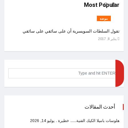
Most Popular
موضه
تقول السلطات السويسرية أن على سائقي على سائقي
اصول 
يناير 8, 2017
ديسمبر 25
أحدث المقالات
هلوسات باميلا الكيك الفنية….. خطيرة .
يوليو 14, 2026