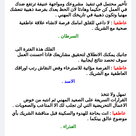
تأخير محتمل في تنفيذ مشروعك ومواجهة عنيفة ترتفع ضدك
في العمل كن حكيما وهادئا لان الحظ يعدك بفرصة ذهبية تنعشك
مهنيا وتكون ذهبية في تاريخك المهني .
عاطفيا
: لا داعي للقلق امامك فرصة لانشاء علاقة عاطفية
صحية مع الشريك .
السرطان .
الفلك هذة الفترة الى
جانبك يمكنك الانطلاق لتحقيق مشاريعك فاذا احسنت العمل
سوف تحصد نتائج ايجابية .
عاطفيا
: الفرصة مؤاتية للاسترخاء وفض النقاش رتب اوراقك
العاطفية مع الشريك .
الاسد .
تمهل ولا تتخذ
القرارات السريعة على الصعيد المهني ثم انتبه من خوض
الاعمال التحريضية التي لن تجلب لك الا المتاعب والصعوبات .
عاطفيا
: انت بحاجة للهدوء والسكينة قبل مناقشة الشريك بأي
موضوع عالق بينكما .
العذراء .