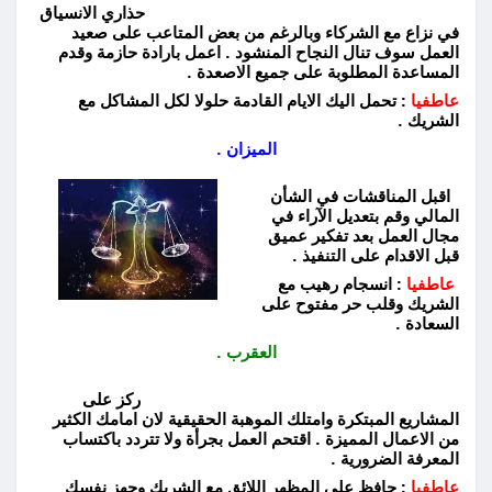
حذاري الانسياق
في نزاع مع الشركاء وبالرغم من بعض المتاعب على صعيد
العمل سوف تنال النجاح المنشود . اعمل بارادة حازمة وقدم
المساعدة المطلوبة على جميع الاصعدة .
عاطفيا
: تحمل اليك الايام القادمة حلولا لكل المشاكل مع
الشريك .
الميزان .
اقبل المناقشات في الشأن
المالي وقم بتعديل الآراء في
مجال العمل بعد تفكير عميق
قبل الاقدام على التنفيذ .
عاطفيا
: انسجام رهيب مع
الشريك وقلب حر مفتوح على
السعادة .
العقرب .
ركز على
المشاريع المبتكرة وامتلك الموهبة الحقيقية لان امامك الكثير
من الاعمال المميزة . اقتحم العمل بجرأة ولا تتردد باكتساب
المعرفة الضرورية .
عاطفيا
: حافظ على المظهر اللائق مع الشريك وجهز نفسك