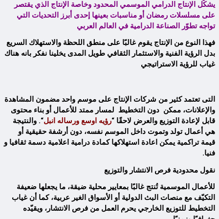
يشكّل الإنتاج الدرامي الموسمي المحدود وخاصة الإنتاج الذي يقتصر
على مسلسلات رمضان أو مناسبات بعينها
إحدى أبرز التحديات التي
تواجه تطوّر الصناعة الدرامية في العالم العربي
فهذا النوع من الإنتاج يقوم غالبًا على منطق اللحظة والاستهلاك السريع
بدل الرؤية الفنية والاستثمار الثقافي طويل المدى
يخلينا نفكر بانه هناك
غياب للرؤية الاستراتيجي
التى تعتمد كثير من شركات الإنتاج على موسم واحد مضمون المشاهدة
والإعلانات،
ممكن دون التخطيط لمسار ممتد للأعمال أو بناء محتوى
قابل لإعادة التوزيع والعرض لاحقًا “
رؤيه
اوسع ورساله انبل
“. والنتيجة
هي أعمال تولد وتموت داخل الموسم نفسه، دون أرشفة حقيقية أو
قيمة تراكمية يمكن اعادة استهلاكها كمادة درامية اعلامية دسمة ثقافيا و
فنيا.
نقول محدودية فرص الانتشار والتوزيع
للأعمال الموسمية تُنتج غالبًا بمعايير محلية ضيقة، ما يجعلها ضعيفة
التكيّف مع منصات البث الدولية أو الأسواق الغير عربية، كما أن غياب
التخطيط للتوزيع الخارجي يحرم العمل من فرص الانتشار، ويقيّده