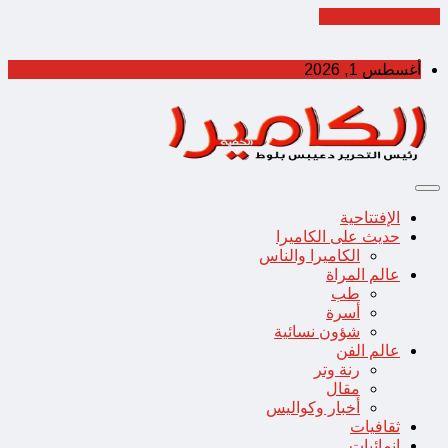
Cancel Preloader
أغسطس 1, 2026
الإفتتاحية
حديث على الكاميرا
الكاميرا والناس
عالم المراة
طب
أسرة
شؤون نسائية
عالم الفن
رنة وتر
مقال
أخبار وكواليس
ثقافيات
إنمائيات