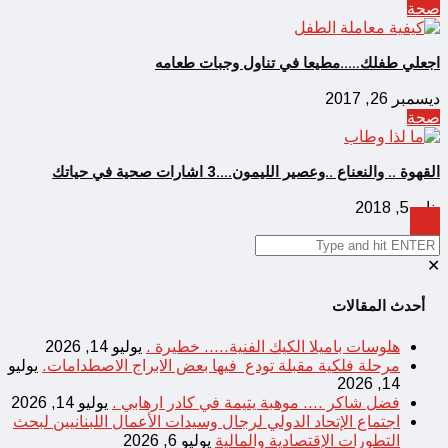
صحة
اجعلي طفلك…..مطيعا في تناول وجبات طعامه
ديسمبر 26, 2017
صحة
القهوة .. والنعناع ..وعصير الليمون….3 اشارات صحية في حياتك
يناير 5, 2018
✕
أحدث المقالات
هلوسات باميلا الكيك الفنية….. خطيرة .
يوليو 14, 2026
مرحلة فلكية مقبلة تودع فيها بعض الابراج الاصطدامات.
يوليو
14, 2026
فضل شاكر …. موهبة يتيمة في كادر ارهابي .
يوليو 14, 2026
اجتماع الإتحاد الدولي لرجال وسيدات الأعمال اللبنانيين لبحث
التطورات الإقتصادية والمالية
يوليو 6, 2026