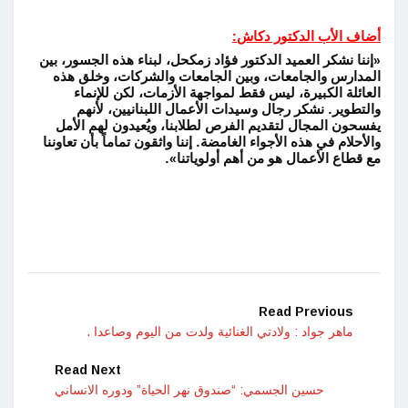
أضاف الأب الدكتور دكاش:
«إننا نشكر العميد الدكتور فؤاد زمكحل، لبناء هذه الجسور، بين
المدارس والجامعات، وبين الجامعات والشركات، وخلق هذه
العائلة الكبيرة، ليس فقط لمواجهة الأزمات، لكن للإنماء
والتطوير. نشكر رجال وسيدات الأعمال اللبنانيين، لأنهم
يفسحون المجال لتقديم الفرص لطلابنا، ويُعيدون لهم الأمل
والأحلام في هذه الأجواء الغامضة. إننا واثقون تماماً بأن تعاوننا
مع قطاع الأعمال هو من أهم أولوياتنا».
Read Previous
ماهر جواد : ولادتي الغنائية ولدت من اليوم وصاعدا .
Read Next
حسين الجسمي: “صندوق نهر الحياة” ودوره الانساني