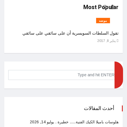
Most Popular
موضه
تقول السلطات السويسرية أن على سائقي على سائقي
اصول 
يناير 8, 2017
ديسمبر 25
أحدث المقالات
هلوسات باميلا الكيك الفنية….. خطيرة .
يوليو 14, 2026