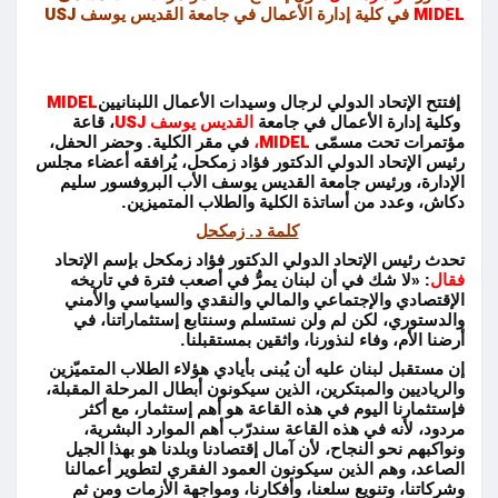
MIDEL
في كلية إدارة الأعمال
في جامعة القديس يوسف
USJ
إفتتح الإتحاد الدولي لرجال وسيدات الأعمال اللبنانيين
MIDEL
وكلية إدارة الأعمال في جامعة
القديس يوسف
USJ
، قاعة
مؤتمرات تحت مسمّى
MIDEL
،
في مقر الكلية. وحضر الحفل،
رئيس الإتحاد الدولي
الدكتور فؤاد زمكحل، يُرافقه أعضاء مجلس
الإدارة، ورئيس جامعة القديس يوسف الأب البروفسور سليم
دكاش، وعدد من أساتذة الكلية والطلاب المتميزين.
كلمة د. زمكحل
تحدث رئيس الإتحاد الدولي الدكتور فؤاد زمكحل بإسم الإتحاد
فقال
: «لا شك في أن لبنان يمرُّ في أصعب فترة في تاريخه
الإقتصادي والإجتماعي والمالي والنقدي والسياسي والأمني
والدستوري، لكن لم ولن نستسلم وسنتابع إستثماراتنا، في
أرضنا الأم، وفاء لنذورنا، واثقين بمستقبلنا.
إن مستقبل لبنان عليه أن يُبنى بأيادي هؤلاء الطلاب المتميّزين
والرياديين والمبتكرين، الذين سيكونون أبطال المرحلة المقبلة،
فإستثمارنا اليوم في هذه القاعة هو أهم إستثمار، مع أكثر
مردود، لأنه في هذه القاعة سندرّب أهم الموارد البشرية،
ونواكبهم نحو النجاح، لأن آمال إقتصادنا وبلدنا هو بهذا الجيل
الصاعد، وهم الذين سيكونون العمود الفقري لتطوير أعمالنا
وشركاتنا، وتنويع سلعنا، وأفكارنا، ومواجهة الأزمات ومن ثم