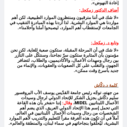
إعادة النهوض».
أضاف الدكتور زمكحل
:
«لا شك في أننا مترقبون ومنتظرون الموارد الطبيعية، لكن أهم
مواردنا هي الموارد البشرية. لذا أردنا بهذه المبادرة التنقيب في
الجامعات لإستقطاب أهم الموارد، ليصبحوا أملنا وأحلامنا».
وتابع د. زمكحل:
«لا شك في أن المرحلة المقبلة، ستكون صعبة للغاية، لكن نحن
مؤمنون بأن المثابرة ستكون سرّ نجاحنا، وسنتكّل على التآزر
بين رجال وسيدات الأعمال، والأكاديميين، والطلاب، لتضافر
الجهود، والتغلُّب على كل الصعوبات والعقوبات، والإنماء من
جديد بأسرع وقت ممكن».
كلمة د.دكّاش
من جهته، توجّه رئيس جامعة القدّيس يوسف الأب البروفسور
سليم دكّاش بجزيل الشكر للإتحاد الدولي لرجال وسيدات
الأعمال اللبنانيين
MIDEL
،
وقال:
إننا «نفخر بأن هذه القاعة
التي تحمل إسم هذا الإتحاد الدولي العريق، الذي يضم أهم
الشخصيات من رجال وسيدات الأعمال اللبنانيين في العالم،
آملاً في أن تكون هذه الغرفة مقراً للتعليم والتدريب لأهم الموارد
البشرية، ليُحلّقوا بنجاحاتهم في سماء لبنان، والمنطقة والعالم».