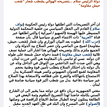
دولة الرئيس سلام …بتصريحه الهوائي يشطب شعار “شعب
جيش مقاومة”
ان آخر التصريحات التي اطلقها دولة رئيس الحكومة (ن
واف
سلام
) القادم الى الحقل السياسي من خلفية المحكمة الدولية
المسيطر عليها الهيمنة (الصهيو / اميركية ) والتي اطلقها عبر
قناة “
العربية
” ذات الانتماء العبري سياسيا قال بأن صفحة
(
حزب الله
) انطوت بعد البيان الوزاري وان شعار (شعب ،جيش،
مقاومة) اصبح من الماضي وان حصر السلاح بيد الدولة وان
الجميع ملتزم بذلك وتصريحه الهوائي هذا اشار الى عملية نسف
ثلاثية (
شعب جيش مقاومة
) فمنذ دخوله حمل شمعة على طوله
لان دولته نسي او تناسى بان المقاومة هي التي حررت لبنان
وهي التي صدت المد الداعشي من التوغل في الداخل وتاه عن
بال دولته بان احتكار السلاح يتطلب تأمين قوة وطنية بحجم
المقاومة لقمع العدوان الصهيوني وكسر هيبته العسكرية بدل
الاستمتاع بانتهاكاته والتفرج على فظائعه والاستعانة بهذا السلاح
عبر سياسة دفاعية بدل من شطب اكبر قوة سيادية ضامنة في
لبنان .
مفتي الجمهورية دريان دافع عن دولته مما يشير الى ان الشارع
السني بكامله حاضنا لهذا التصريح الملغوم وثمة البعض في
الطائفة يمثلون لوحة الطبال ضابط الايقاع للراقصة في وصلتها
(
الصولو
) على المسرح وان البلد في ظل العهد الجديد مقبل