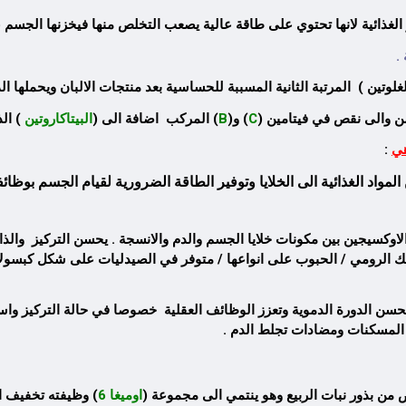
 الغذائية لانها تحتوي على طاقة عالية يصعب التخلص منها فيخزنها الجس
.
لوتين ) المرتبة الثانية المسببة للحساسية بعد منتجات الالبان ويحملها ال
ن والى نقص في فيتامين (
C
) و(
B
) المركب اضافة الى (
البيتاكاروتين
) الذ
هي
:
مواد الغذائية الى الخلايا وتوفير الطاقة الضرورية لقيام الجسم بوظائ
الاوكسيجين بين مكونات خلايا الجسم والدم والانسجة . يحسن التركيز وال
حسن الدورة الدموية وتعزز الوظائف العقلية خصوصا في حالة التركيز واس
 المسكنات ومضادات تجلط الدم .
من بذور نبات الربيع وهو ينتمي الى مجموعة (
اوميغا 6
) وظيفته تخفيف ال