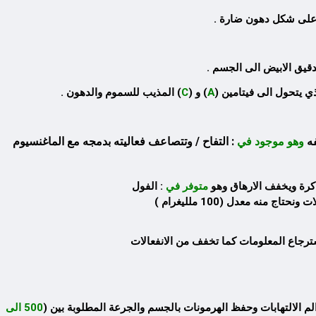
م على شكل دهون ضارة .
دقيق الابيض الى الجسم .
ي يتحول الى فيتامين (
A
) و (
C
) المذيب للسموم والدهون .
فه
وهو موجود في
: التفاح / وتتصاعف فعاليته بدمجه مع الماغنسيوم
ذاكرة ويخفف الارهاق وهو
متوفر في
: الفول
السوداني / سمك السلمون / سمك السردين / المكسرات / الدجاح / الديك الرومي / الحبوب على انواعها / متوفر في الصيدليات على شكل كبسولات ونحتاج منه معدل (100 ملليغرام )
ترجاع المعلومات كما تخفف من الانفعالات
م الالتهابات وحفظ الهرمونات بالجسم والجرعة المطلوبة بين (
500 الى