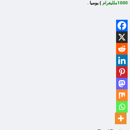
1000ملليغرام
) يوميا .