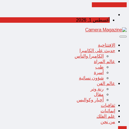
Cancel Preloader
أغسطس 1, 2026
الإفتتاحية
حديث على الكاميرا
الكاميرا والناس
عالم المراة
طب
أسرة
شؤون نسائية
عالم الفن
رنة وتر
مقال
أخبار وكواليس
ثقافيات
إنمائيات
علم الفلك
من نحن