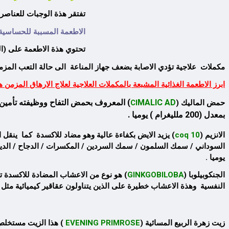
تفتقر هذة الوجبات للعناصر
الاطعمة المسببة للحساسية 
تحتوي هذة الاطعمة على (الغ
مكملات علاجية تؤدي الاصابة بضعف جهاز المناعة الى حالة التعب المزم
ابرز الاطعمة الغذائية المشبعة بالمكملات العلاجية لعلاج الارهاق المزمن 
D
MALIC A
) المعروف بحمض التفاح ووظيفته تأمين ال
حمض الماليك (
CI
بمعدل (200 ملليغرام ) يوميا
.
الانزيم (
coq 10
) يزيد الايض بكفاءة عالية وهو مضاد للاكسدة كما ينقل 
يوميا .
الجنكوبيلوبا (
GINKGOBILOBA
) هو نوع من الاعشاب المضادة للاكسدة ت
النفسية وهذة الاعشاب خطيرة على الذين يتناولون عقاقير كيميائية مثل
زيت زهرة الربيع المسائية (
EVENING PRIMROSE
) هذا الزيت مستخلص 