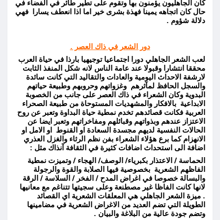
كان الجاهليون يؤمنون بها وتقوم على تطير طائر في الفضاء في
حال كان اتجاهه يمينا فهذة بشرى خير اما اذا انعطف يسارا فهي
دلالة شؤوم .
دور الشعر في ذاك العصر .
لعب الشعر الجاهلي دورا اجتماعيا توجيهيا بارذا في حياة العرب
محققا انتشارا وقبولا عند عامة الناس لانه شكل المنفذ الثابت
لارشفة الاحداث اليومية والعادات والتقاليد التي كانت سائدة
والسجل الحافظ لمآثرهم وغزواتهم وحروبهم وطبيعة حياتهم
البدوية وكان الشعراء في ذاك العصر على جانب من الخصوبة
الابداعية بالافكار والمشهديات المستوحاة من طبيعة الصحراء
العربية فكانت قصائدهم تخدم نمطية حياة البداوة وتعبر عن روح
الاعتزاز عندهم وبذواتهم وقبائلهم ومفاخراتهم وتعبر ايضا عن
الحالات النفسية لديهم مجسدة السعادة او القنوط او الامل او
الانهزام كما برع هؤلاء الشعراء بفن نظم الرثاء والغزل العذري
اضافة الى استحداث اضافات كثيرة في الثقافة آنذاك مثل :
الحماسة / الاعتذار بكبرياء/ الوصف/ الهجاء / وتميزت نمطية
الفاظهم الشعرية بخصوصية فيها الصلابة والقوة والرجولة
والبسالة خصوصا في اغراض المدح / الفخر / السلاسة / الرقة
لانها كانت الفاظا غير مصطنعة وعلى سجيتها تتناغم مع معانيها
. ميزة الشعر الجاهلي هي المعلقات الشعرية اي القصائد
الطويلة التي تضم العديد من الاغراض الشعرية في مضامينها
وتضم جودة عالية من البلاغة والبيان .