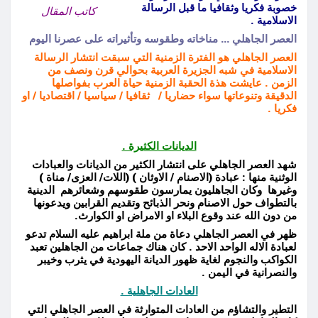
خصوبة فكريا وثقافيا ما قبل الرسالة
كاتب المقال
الاسلامية .
العصر الجاهلي … مناخاته وطقوسه وتأثيراته على عصرنا اليوم
العصر الجاهلي هو الفترة الزمنية التي سبقت انتشار الرسالة
الاسلامية في شبه الجزيرة العربية بحوالي قرن ونصف من
الزمن . عايشت هذة الحقبة الزمنية حياة العرب بفواصلها
الدقيقة وتنوعاتها سواء حضاريا / ثقافيا / سياسيا / اقتصاديا / او
فكريا .
الديانات الكثيرة .
شهد العصر الجاهلي على انتشار الكثير من الديانات والعبادات
الوثنية منها : عبادة (الاصنام / الاوثان ) (اللات/ العزى/ مناة )
وغيرها وكان الجاهليون يمارسون طقوسهم وشعائرهم الدينية
بالتطواف حول الاصنام ونحر الذبائح وتقديم القرابين ويدعونها
من دون الله عند وقوع البلاء او الامراض او الكوارث.
ظهر في العصر الجاهلي دعاة من ملة ابراهيم عليه السلام تدعو
لعبادة الاله الواحد الاحد . كان هناك جماعات من الجاهلين تعبد
الكواكب والنجوم لغاية ظهور الديانة اليهودية في يثرب وخيبر
والنصرانية في اليمن .
العادات الجاهلية .
التطير والتشاؤم من العادات المتوارثة في العصر الجاهلي التي